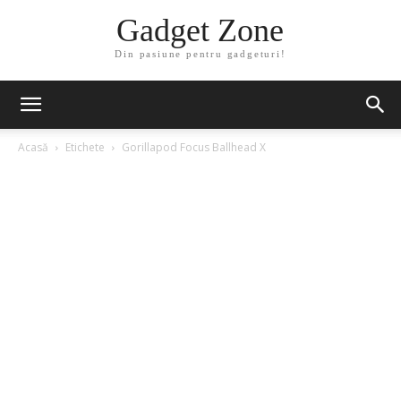
Gadget Zone
Din pasiune pentru gadgeturi!
Acasă
Etichete
Gorillapod Focus Ballhead X