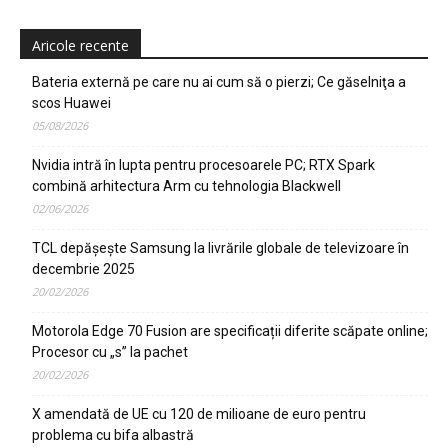
Aricole recente
Bateria externă pe care nu ai cum să o pierzi; Ce găselniţa a
scos Huawei
05/08/2026
Nvidia intră în lupta pentru procesoarele PC; RTX Spark
combină arhitectura Arm cu tehnologia Blackwell
02/06/2026
TCL depășește Samsung la livrările globale de televizoare în
decembrie 2025
20/02/2026
Motorola Edge 70 Fusion are specificații diferite scăpate online;
Procesor cu „s” la pachet
20/02/2026
X amendată de UE cu 120 de milioane de euro pentru
problema cu bifa albastră