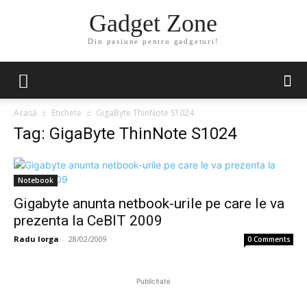
Gadget Zone
Din pasiune pentru gadgeturi!
Acasă
Etichete
GigaByte ThinNote S1024
Tag: GigaByte ThinNote S1024
Notebook
Gigabyte anunta netbook-urile pe care le va
prezenta la CeBIT 2009
Radu Iorga
-
28/02/2009
0 Comments
Publicitate