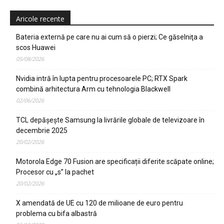
Aricole recente
Bateria externă pe care nu ai cum să o pierzi; Ce găselniţa a
scos Huawei
05/08/2026
Nvidia intră în lupta pentru procesoarele PC; RTX Spark
combină arhitectura Arm cu tehnologia Blackwell
02/06/2026
TCL depășește Samsung la livrările globale de televizoare în
decembrie 2025
20/02/2026
Motorola Edge 70 Fusion are specificații diferite scăpate online;
Procesor cu „s” la pachet
20/02/2026
X amendată de UE cu 120 de milioane de euro pentru
problema cu bifa albastră