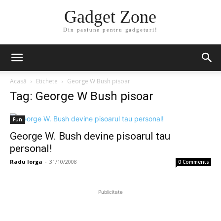
Gadget Zone
Din pasiune pentru gadgeturi!
Acasă
Etichete
George W Bush pisoar
Tag: George W Bush pisoar
Fun
George W. Bush devine pisoarul tau
personal!
Radu Iorga
-
31/10/2008
0 Comments
Publicitate