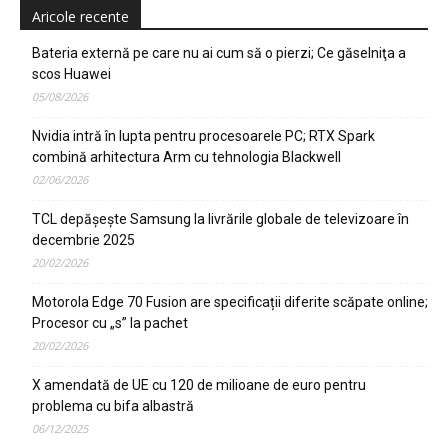
Aricole recente
Bateria externă pe care nu ai cum să o pierzi; Ce găselniţa a
scos Huawei
05/08/2026
Nvidia intră în lupta pentru procesoarele PC; RTX Spark
combină arhitectura Arm cu tehnologia Blackwell
02/06/2026
TCL depășește Samsung la livrările globale de televizoare în
decembrie 2025
20/02/2026
Motorola Edge 70 Fusion are specificații diferite scăpate online;
Procesor cu „s” la pachet
20/02/2026
X amendată de UE cu 120 de milioane de euro pentru
problema cu bifa albastră
06/12/2025