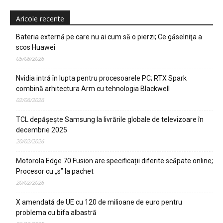
Aricole recente
Bateria externă pe care nu ai cum să o pierzi; Ce găselniţa a
scos Huawei
05/08/2026
Nvidia intră în lupta pentru procesoarele PC; RTX Spark
combină arhitectura Arm cu tehnologia Blackwell
02/06/2026
TCL depășește Samsung la livrările globale de televizoare în
decembrie 2025
20/02/2026
Motorola Edge 70 Fusion are specificații diferite scăpate online;
Procesor cu „s” la pachet
20/02/2026
X amendată de UE cu 120 de milioane de euro pentru
problema cu bifa albastră