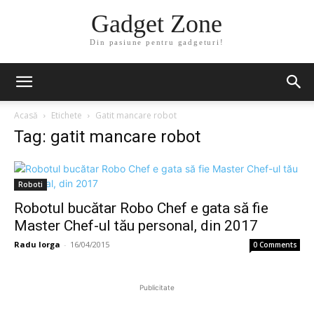
Gadget Zone
Din pasiune pentru gadgeturi!
Acasă
Etichete
Gatit mancare robot
Tag: gatit mancare robot
Roboti
Robotul bucătar Robo Chef e gata să fie
Master Chef-ul tău personal, din 2017
Radu Iorga
-
16/04/2015
0 Comments
Publicitate