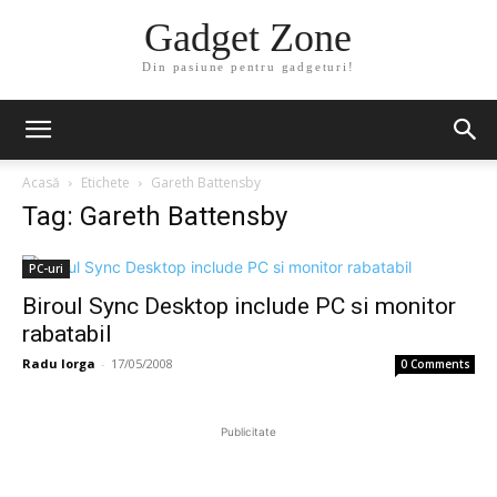
Gadget Zone
Din pasiune pentru gadgeturi!
Acasă
Etichete
Gareth Battensby
Tag: Gareth Battensby
PC-uri
Biroul Sync Desktop include PC si monitor
rabatabil
Radu Iorga
-
17/05/2008
0 Comments
Publicitate