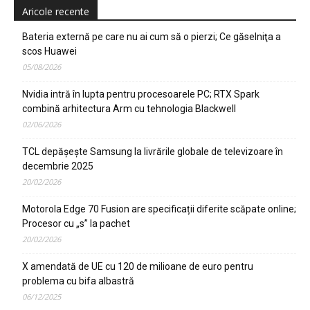
Aricole recente
Bateria externă pe care nu ai cum să o pierzi; Ce găselniţa a
scos Huawei
05/08/2026
Nvidia intră în lupta pentru procesoarele PC; RTX Spark
combină arhitectura Arm cu tehnologia Blackwell
02/06/2026
TCL depășește Samsung la livrările globale de televizoare în
decembrie 2025
20/02/2026
Motorola Edge 70 Fusion are specificații diferite scăpate online;
Procesor cu „s” la pachet
20/02/2026
X amendată de UE cu 120 de milioane de euro pentru
problema cu bifa albastră
06/12/2025