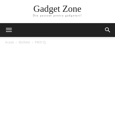
Gadget Zone
Din pasiune pentru gadgeturi!
Acasă
Etichete
FW31ZJ