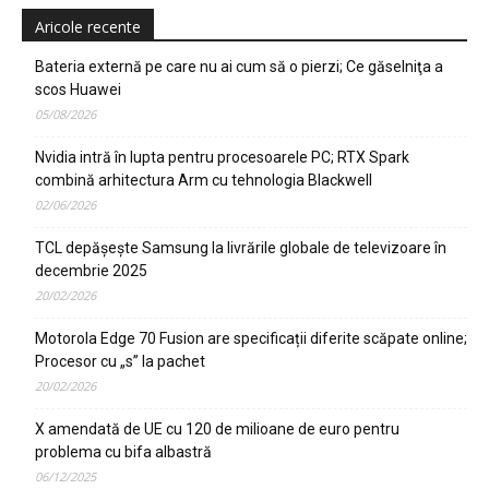
Aricole recente
Bateria externă pe care nu ai cum să o pierzi; Ce găselniţa a
scos Huawei
05/08/2026
Nvidia intră în lupta pentru procesoarele PC; RTX Spark
combină arhitectura Arm cu tehnologia Blackwell
02/06/2026
TCL depășește Samsung la livrările globale de televizoare în
decembrie 2025
20/02/2026
Motorola Edge 70 Fusion are specificații diferite scăpate online;
Procesor cu „s” la pachet
20/02/2026
X amendată de UE cu 120 de milioane de euro pentru
problema cu bifa albastră
06/12/2025