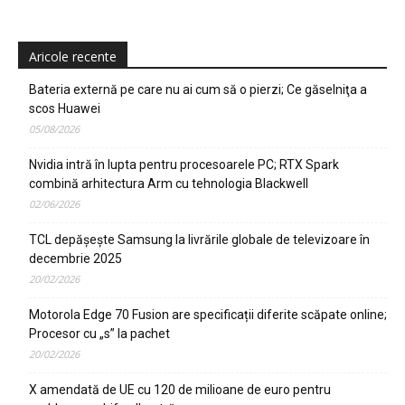
Aricole recente
Bateria externă pe care nu ai cum să o pierzi; Ce găselniţa a
scos Huawei
05/08/2026
Nvidia intră în lupta pentru procesoarele PC; RTX Spark
combină arhitectura Arm cu tehnologia Blackwell
02/06/2026
TCL depășește Samsung la livrările globale de televizoare în
decembrie 2025
20/02/2026
Motorola Edge 70 Fusion are specificații diferite scăpate online;
Procesor cu „s” la pachet
20/02/2026
X amendată de UE cu 120 de milioane de euro pentru