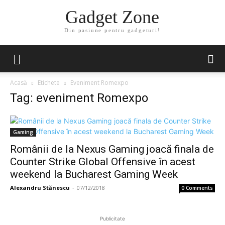
Gadget Zone
Din pasiune pentru gadgeturi!
Acasă
Etichete
Eveniment Romexpo
Tag: eveniment Romexpo
Gaming
Românii de la Nexus Gaming joacă finala de
Counter Strike Global Offensive în acest
weekend la Bucharest Gaming Week
Alexandru Stănescu
-
07/12/2018
0 Comments
Publicitate