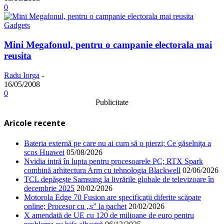
0
Gadgets
Mini Megafonul, pentru o campanie electorala mai
reusita
Radu Iorga
-
16/05/2008
0
Publicitate
Aricole recente
Bateria externă pe care nu ai cum să o pierzi; Ce găselniţa a
scos Huawei
05/08/2026
Nvidia intră în lupta pentru procesoarele PC; RTX Spark
combină arhitectura Arm cu tehnologia Blackwell
02/06/2026
TCL depășește Samsung la livrările globale de televizoare în
decembrie 2025
20/02/2026
Motorola Edge 70 Fusion are specificații diferite scăpate
online; Procesor cu „s” la pachet
20/02/2026
X amendată de UE cu 120 de milioane de euro pentru