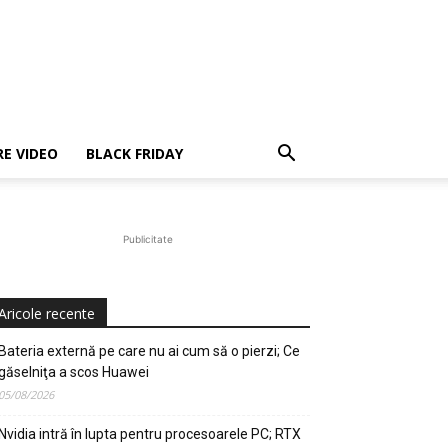
E VIDEO
BLACK FRIDAY
Publicitate
Aricole recente
Bateria externă pe care nu ai cum să o pierzi; Ce
găselniţa a scos Huawei
05/08/2026
Nvidia intră în lupta pentru procesoarele PC; RTX