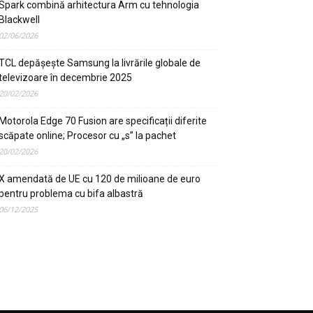
Spark combină arhitectura Arm cu tehnologia
Blackwell
02/06/2026
TCL depășește Samsung la livrările globale de
televizoare în decembrie 2025
20/02/2026
Motorola Edge 70 Fusion are specificații diferite
scăpate online; Procesor cu „s” la pachet
20/02/2026
X amendată de UE cu 120 de milioane de euro
pentru problema cu bifa albastră
06/12/2025