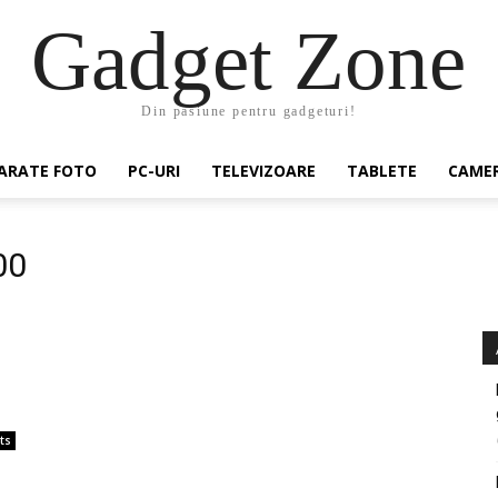
Gadget Zone
Din pasiune pentru gadgeturi!
ARATE FOTO
PC-URI
TELEVIZOARE
TABLETE
CAMER
00
ts