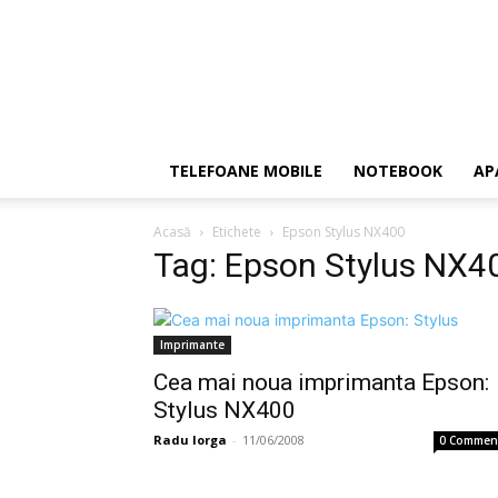
TELEFOANE MOBILE
NOTEBOOK
AP
Acasă
Etichete
Epson Stylus NX400
Tag: Epson Stylus NX4
Imprimante
Cea mai noua imprimanta Epson:
Stylus NX400
Radu Iorga
-
11/06/2008
0 Commen