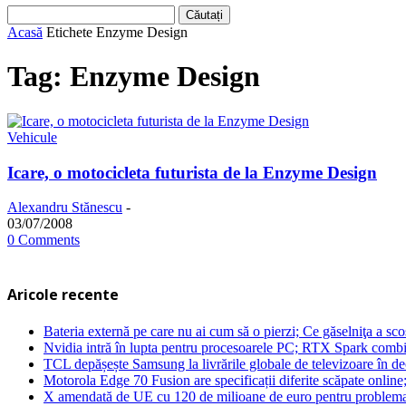
Acasă
Etichete
Enzyme Design
Tag: Enzyme Design
Vehicule
Icare, o motocicleta futurista de la Enzyme Design
Alexandru Stănescu
-
03/07/2008
0 Comments
Aricole recente
Bateria externă pe care nu ai cum să o pierzi; Ce găselniţa a s
Nvidia intră în lupta pentru procesoarele PC; RTX Spark combi
TCL depășește Samsung la livrările globale de televizoare în 
Motorola Edge 70 Fusion are specificații diferite scăpate online
X amendată de UE cu 120 de milioane de euro pentru problema 