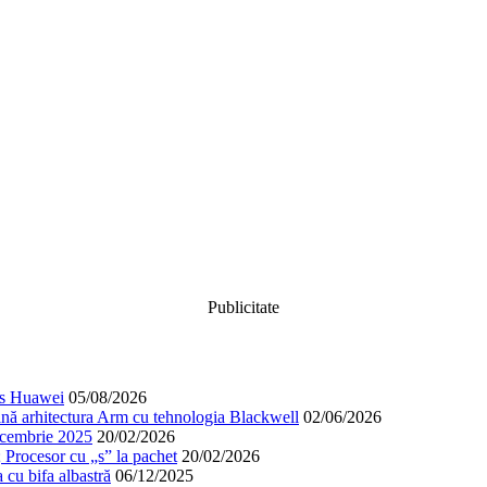
Publicitate
cos Huawei
05/08/2026
nă arhitectura Arm cu tehnologia Blackwell
02/06/2026
decembrie 2025
20/02/2026
; Procesor cu „s” la pachet
20/02/2026
cu bifa albastră
06/12/2025