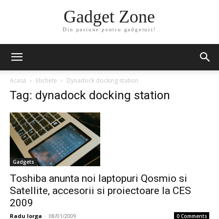
Gadget Zone
Din pasiune pentru gadgeturi!
Acasă
Etichete
Dynadock docking station
Tag: dynadock docking station
Gadgets
Toshiba anunta noi laptopuri Qosmio si
Satellite, accesorii si proiectoare la CES
2009
Radu Iorga
-
08/01/2009
0 Comments