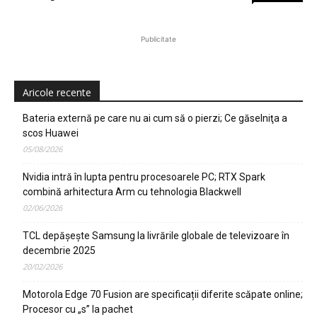
Publicitate
Aricole recente
Bateria externă pe care nu ai cum să o pierzi; Ce găselniţa a
scos Huawei
05/08/2026
Nvidia intră în lupta pentru procesoarele PC; RTX Spark
combină arhitectura Arm cu tehnologia Blackwell
02/06/2026
TCL depășește Samsung la livrările globale de televizoare în
decembrie 2025
20/02/2026
Motorola Edge 70 Fusion are specificații diferite scăpate online;
Procesor cu „s” la pachet