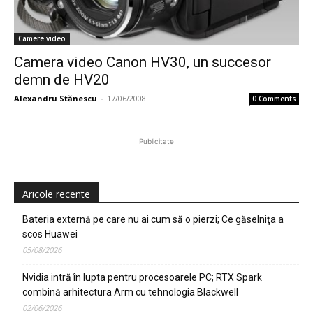
Camere video
Camera video Canon HV30, un succesor
demn de HV20
Alexandru Stănescu
-
17/06/2008
0 Comments
Publicitate
Aricole recente
Bateria externă pe care nu ai cum să o pierzi; Ce găselniţa a
scos Huawei
05/08/2026
Nvidia intră în lupta pentru procesoarele PC; RTX Spark
combină arhitectura Arm cu tehnologia Blackwell
02/06/2026