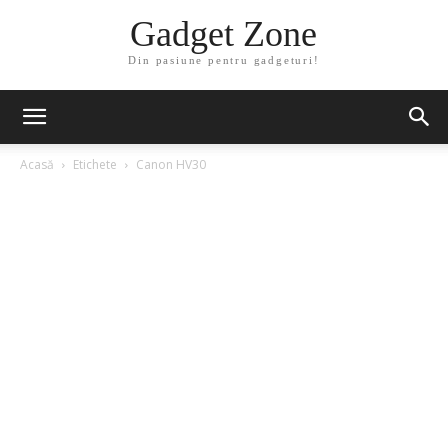
Gadget Zone
Din pasiune pentru gadgeturi!
Acasă
Etichete
Canon HV30