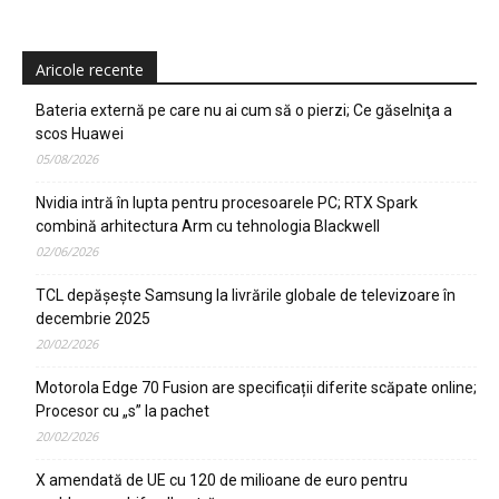
Aricole recente
Bateria externă pe care nu ai cum să o pierzi; Ce găselniţa a
scos Huawei
05/08/2026
Nvidia intră în lupta pentru procesoarele PC; RTX Spark
combină arhitectura Arm cu tehnologia Blackwell
02/06/2026
TCL depășește Samsung la livrările globale de televizoare în
decembrie 2025
20/02/2026
Motorola Edge 70 Fusion are specificații diferite scăpate online;
Procesor cu „s” la pachet
20/02/2026
X amendată de UE cu 120 de milioane de euro pentru