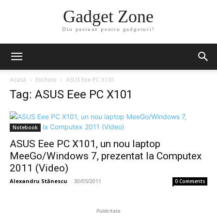
Gadget Zone
Din pasiune pentru gadgeturi!
Acasă
Etichete
ASUS Eee PC X101
Tag: ASUS Eee PC X101
Notebook
ASUS Eee PC X101, un nou laptop
MeeGo/Windows 7, prezentat la Computex
2011 (Video)
Alexandru Stănescu
-
30/05/2011
0 Comments
Publicitate