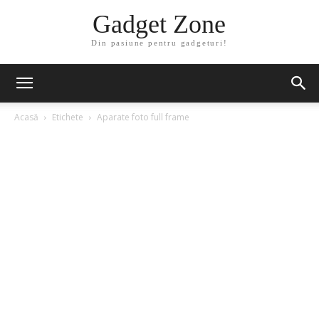
Gadget Zone
Din pasiune pentru gadgeturi!
Acasă
Etichete
Aparate foto full frame