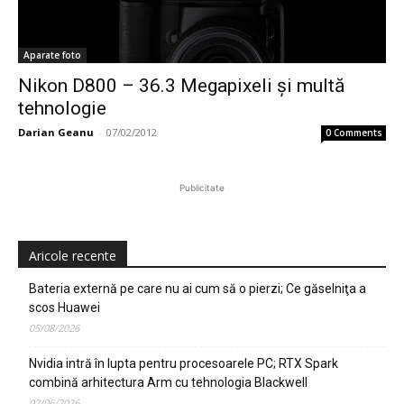
Aparate foto
Nikon D800 – 36.3 Megapixeli și multă
tehnologie
Darian Geanu
-
07/02/2012
0 Comments
Publicitate
Aricole recente
Bateria externă pe care nu ai cum să o pierzi; Ce găselniţa a
scos Huawei
05/08/2026
Nvidia intră în lupta pentru procesoarele PC; RTX Spark
combină arhitectura Arm cu tehnologia Blackwell
02/06/2026