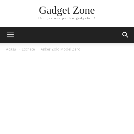
Gadget Zone
Din pasiune pentru gadgeturi!
Acasă
Etichete
Anker Zolo Model Zero