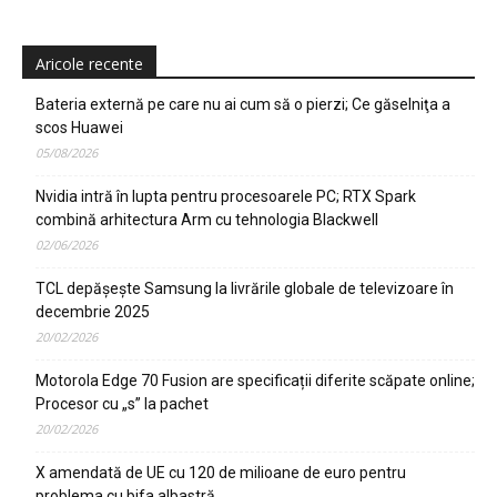
Aricole recente
Bateria externă pe care nu ai cum să o pierzi; Ce găselniţa a
scos Huawei
05/08/2026
Nvidia intră în lupta pentru procesoarele PC; RTX Spark
combină arhitectura Arm cu tehnologia Blackwell
02/06/2026
TCL depășește Samsung la livrările globale de televizoare în
decembrie 2025
20/02/2026
Motorola Edge 70 Fusion are specificații diferite scăpate online;
Procesor cu „s” la pachet
20/02/2026
X amendată de UE cu 120 de milioane de euro pentru
problema cu bifa albastră