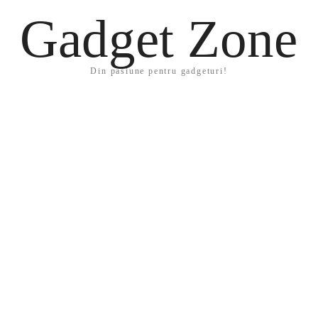
Gadget Zone
Din pasiune pentru gadgeturi!