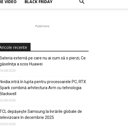
E VIDEO
BLACK FRIDAY
Publicitate
Aricole recente
Bateria externă pe care nu ai cum să o pierzi; Ce
găselniţa a scos Huawei
05/08/2026
Nvidia intră în lupta pentru procesoarele PC; RTX
Spark combină arhitectura Arm cu tehnologia
Blackwell
02/06/2026
TCL depășește Samsung la livrările globale de
televizoare în decembrie 2025
20/02/2026