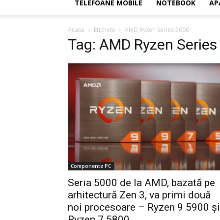
TELEFOANE MOBILE
NOTEBOOK
AP
Acasă
Etichete
AMD Ryzen Series 5000
Tag: AMD Ryzen Series
Componente PC
Seria 5000 de la AMD, bazată pe
arhitectură Zen 3, va primi două
noi procesoare – Ryzen 9 5900 și
Ryzen 7 5800