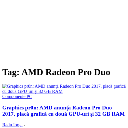
Tag: AMD Radeon Pro Duo
Componente PC
Graphics pr0n: AMD anunţă Radeon Pro Duo
2017, placă grafică cu două GPU-uri şi 32 GB RAM
Radu Iorga
-