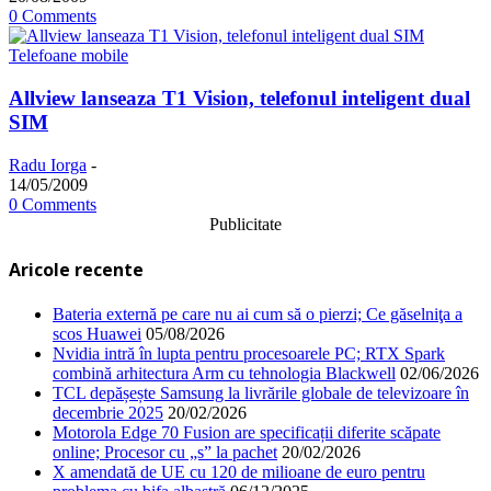
0 Comments
Telefoane mobile
Allview lanseaza T1 Vision, telefonul inteligent dual
SIM
Radu Iorga
-
14/05/2009
0 Comments
Publicitate
Aricole recente
Bateria externă pe care nu ai cum să o pierzi; Ce găselniţa a
scos Huawei
05/08/2026
Nvidia intră în lupta pentru procesoarele PC; RTX Spark
combină arhitectura Arm cu tehnologia Blackwell
02/06/2026
TCL depășește Samsung la livrările globale de televizoare în
decembrie 2025
20/02/2026
Motorola Edge 70 Fusion are specificații diferite scăpate
online; Procesor cu „s” la pachet
20/02/2026
X amendată de UE cu 120 de milioane de euro pentru