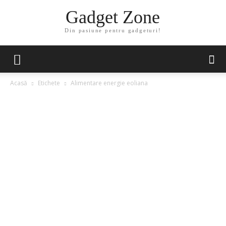
Gadget Zone
Din pasiune pentru gadgeturi!
Acasă
Etichete
Alimentare energie eoliana