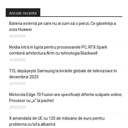
Aricole recente
Bateria externă pe care nu ai cum să o pierzi; Ce găselniţa a
scos Huawei
05/08/2026
Nvidia intră în lupta pentru procesoarele PC; RTX Spark
combină arhitectura Arm cu tehnologia Blackwell
02/06/2026
TCL depășește Samsung la livrările globale de televizoare în
decembrie 2025
20/02/2026
Motorola Edge 70 Fusion are specificații diferite scăpate online;
Procesor cu „s” la pachet
20/02/2026
X amendată de UE cu 120 de milioane de euro pentru
problema cu bifa albastră