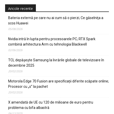
Aricole recente
Bateria externă pe care nu ai cum să o pierzi; Ce găselniţa a
scos Huawei
05/08/2026
Nvidia intră în lupta pentru procesoarele PC; RTX Spark
combină arhitectura Arm cu tehnologia Blackwell
02/06/2026
TCL depășește Samsung la livrările globale de televizoare în
decembrie 2025
20/02/2026
Motorola Edge 70 Fusion are specificații diferite scăpate online;
Procesor cu „s” la pachet
20/02/2026
X amendată de UE cu 120 de milioane de euro pentru
problema cu bifa albastră
06/12/2025