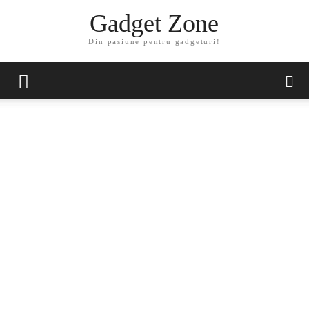
Gadget Zone
Din pasiune pentru gadgeturi!