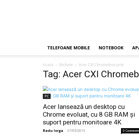
TELEFOANE MOBILE
NOTEBOOK
AP
Acasă
Etichete
Acer CXI Chromebox pret
Tag: Acer CXI Chromeb
PC
Acer lansează un desktop cu
Chrome evoluat, cu 8 GB RAM şi
suport pentru monitoare 4K
Radu Iorga
-
07/03/2015
0 Commen