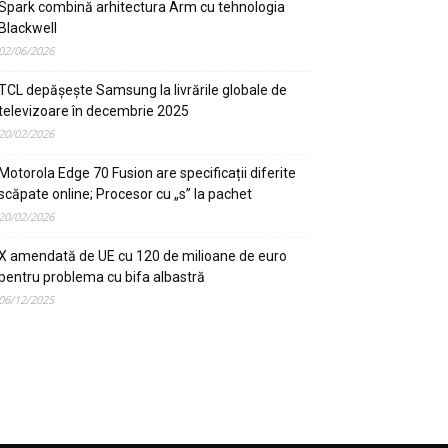
Spark combină arhitectura Arm cu tehnologia
Blackwell
02/06/2026
TCL depășește Samsung la livrările globale de
televizoare în decembrie 2025
20/02/2026
Motorola Edge 70 Fusion are specificații diferite
scăpate online; Procesor cu „s” la pachet
20/02/2026
X amendată de UE cu 120 de milioane de euro
pentru problema cu bifa albastră
06/12/2025