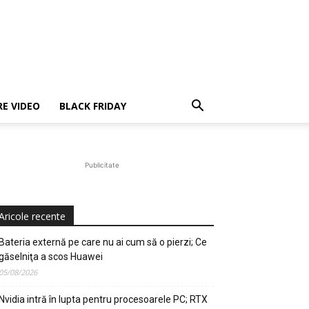
E VIDEO
BLACK FRIDAY
Publicitate
Aricole recente
Bateria externă pe care nu ai cum să o pierzi; Ce
găselniţa a scos Huawei
05/08/2026
Nvidia intră în lupta pentru procesoarele PC; RTX