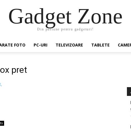
Gadget Zone
Din pasiune pentru gadgeturi!
ARATE FOTO
PC-URI
TELEVIZOARE
TABLETE
CAMER
ox pret
ts