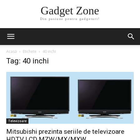
Gadget Zone
Din pasiune pentru gadgeturi!
Acasă
Etichete
40 inchi
Tag: 40 inchi
Televizoare
Mitsubishi prezinta seriile de televizoare
HDTV LCD MZW/MX/MXW