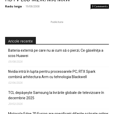
Radu Iorga
-
19/08/2008
0 Comments
Publicitate
Aricole recente
Bateria externă pe care nu ai cum să o pierzi; Ce găselniţa a
scos Huawei
05/08/2026
Nvidia intră în lupta pentru procesoarele PC; RTX Spark
combină arhitectura Arm cu tehnologia Blackwell
02/06/2026
TCL depășește Samsung la livrările globale de televizoare în
decembrie 2025
20/02/2026
Motorola Edge 70 Fusion are specificații diferite scăpate online;