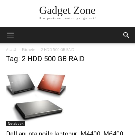
Gadget Zone
Din pasiune pentru gadgeturi!
Acasă
Etichete
2 HDD 500 GB RAID
Tag: 2 HDD 500 GB RAID
Notebook
Dell anunta noile laptopuri M4400, M6400