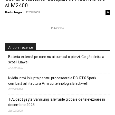
si M2400
Radu Iorga
-
12/08/2008
0
Publicitate
Aricole recente
Bateria externă pe care nu ai cum să o pierzi; Ce găselniţa a
scos Huawei
05/08/2026
Nvidia intră în lupta pentru procesoarele PC; RTX Spark
combină arhitectura Arm cu tehnologia Blackwell
02/06/2026
TCL depășește Samsung la livrările globale de televizoare în
decembrie 2025
20/02/2026