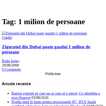
Tag: 1 milion de persoane
Cladiri
Ziguratul din Dubai poate gazdui 1 milion de
persoane
Radu Iorga
-
28/08/2008
0 Comments
Publicitate
Aricole recente
Bateria externă pe care nu ai cum să o pierzi; Ce găselniţa a
scos Huawei
05/08/2026
Nvidia intră în lupta pentru procesoarele PC; RTX Spark