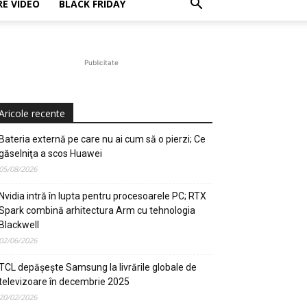
E VIDEO
BLACK FRIDAY
Publicitate
Aricole recente
Bateria externă pe care nu ai cum să o pierzi; Ce
găselniţa a scos Huawei
05/08/2026
Nvidia intră în lupta pentru procesoarele PC; RTX
Spark combină arhitectura Arm cu tehnologia
Blackwell
02/06/2026
TCL depășește Samsung la livrările globale de
televizoare în decembrie 2025
20/02/2026