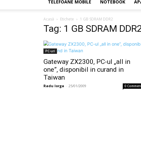
TELEFOANE MOBILE
NOTEBOOK
AP
Acasă
Etichete
1 GB SDRAM DDR2
Tag: 1 GB SDRAM DDR
PC-uri
Gateway ZX2300, PC-ul „all in
one”, disponibil in curand in
Taiwan
Radu Iorga
-
25/01/2009
0 Commen