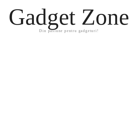
Gadget Zone
Din pasiune pentru gadgeturi!