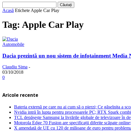
Acasă
Etichete
Apple Car Play
Tag: Apple Car Play
Automobile
Dacia prezintă un nou sistem de infotainment Media 
Claudiu Sima
-
03/10/2018
0
Aricole recente
Bateria externă pe care nu ai cum să o pierzi; Ce găselniţa a s
Nvidia intră în lupta pentru procesoarele PC; RTX Spark combi
TCL depășește Samsung la livrările globale de televizoare în 
Motorola Edge 70 Fusion are specificații diferite scăpate online
X amendată de UE cu 120 de milioane de euro pentru problema 