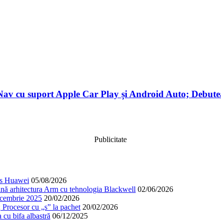
Nav cu suport Apple Car Play și Android Auto; Debutea
Publicitate
cos Huawei
05/08/2026
nă arhitectura Arm cu tehnologia Blackwell
02/06/2026
decembrie 2025
20/02/2026
; Procesor cu „s” la pachet
20/02/2026
cu bifa albastră
06/12/2025