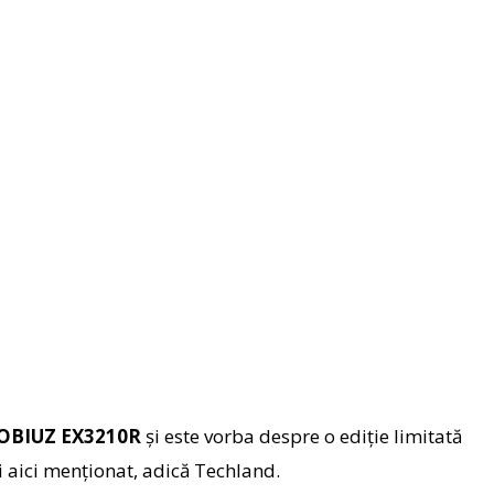
OBIUZ EX3210R
și este vorba despre o ediție limitată
i aici menționat, adică Techland.