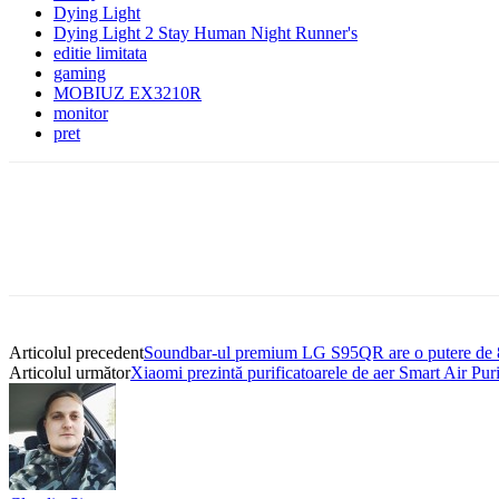
Dying Light
Dying Light 2 Stay Human Night Runner's
editie limitata
gaming
MOBIUZ EX3210R
monitor
pret
Articolul precedent
Soundbar-ul premium LG S95QR are o putere de 8
Articolul următor
Xiaomi prezintă purificatoarele de aer Smart Air Purif