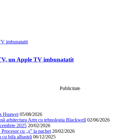
 TV, un Apple TV imbunatatit
Publicitate
cos Huawei
05/08/2026
nă arhitectura Arm cu tehnologia Blackwell
02/06/2026
decembrie 2025
20/02/2026
; Procesor cu „s” la pachet
20/02/2026
cu bifa albastră
06/12/2025