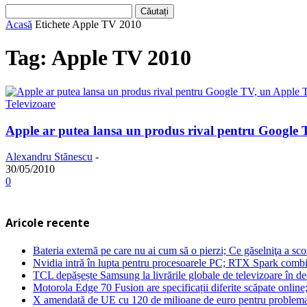
Acasă
Etichete
Apple TV 2010
Tag: Apple TV 2010
Televizoare
Apple ar putea lansa un produs rival pentru Google
Alexandru Stănescu
-
30/05/2010
0
Aricole recente
Bateria externă pe care nu ai cum să o pierzi; Ce găselniţa a s
Nvidia intră în lupta pentru procesoarele PC; RTX Spark combi
TCL depășește Samsung la livrările globale de televizoare în 
Motorola Edge 70 Fusion are specificații diferite scăpate online
X amendată de UE cu 120 de milioane de euro pentru problema 